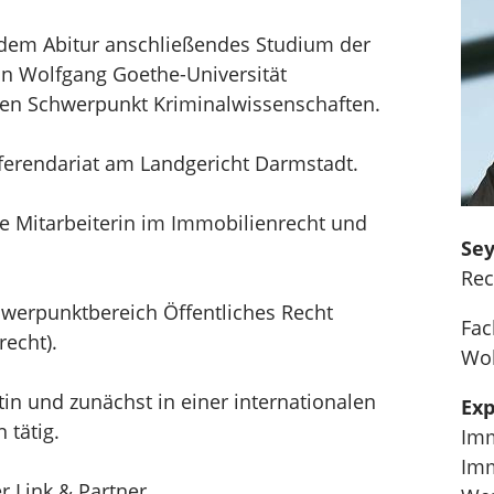
 dem Abitur anschließendes Studium der
n Wolfgang Goethe-Universität
ren Schwerpunkt Kriminalwissenschaften.
erendariat am Landgericht Darmstadt.
he Mitarbeiterin im Immobilienrecht und
Sey
Rec
werpunktbereich Öffentliches Recht
Fac
echt).
Wo
in und zunächst in einer internationalen
Exp
 tätig.
Imm
Imm
r Link & Partner.