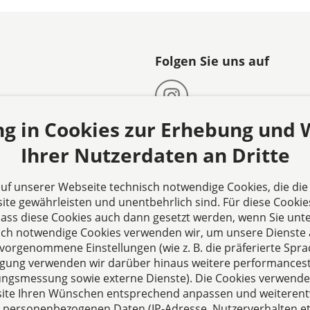
Folgen Sie uns auf
reieich
ng in Cookies zur Erhebung und
graben 7
Ihrer Nutzerdaten an Dritte
eich
d
 auf unserer Webseite technisch notwendige Cookies, die di
03 8047006
te gewährleisten und unentbehrlich sind. Für diese Cookie
103 8077074
 dass diese Cookies auch dann gesetzt werden, wenn Sie unte
r-dreieich@pfeiffer-
sch notwendige Cookies verwenden wir, um unsere Dienste 
orgenommene Einstellungen (wie z. B. die präferierte Sprac
illigung verwenden wir darüber hinaus weitere performances
zungsmessung sowie externe Dienste). Die Cookies verwenden
ite Ihren Wünschen entsprechend anpassen und weiterent
 personenbezogenen Daten (IP-Adresse, Nutzerverhalten etc