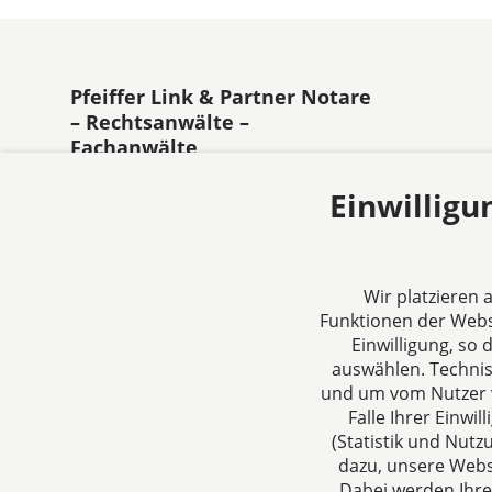
Pfeiffer Link & Partner Notare
– Rechtsanwälte –
Fachanwälte
Standort Darmstadt
Standort D
Einwilligu
Friedensplatz 2-4
Am Lachen
64283 Darmstadt
63303 Drei
Deutschland
Deutschlan
Wir platzieren
Tel: +49 6151 1762 0
Tel: +49 61
Funktionen der Websi
Fax: +49 6151 1762 99
Fax: +49 6
Einwilligung, so
E-Mail:
kanzlei@pfeiffer-link.de
E-Mail:
nota
auswählen. Techni
und um vom Nutzer v
link.de
Falle Ihrer Einw
(Statistik und Nut
Standort Frankfurt/Main
dazu, unsere Webs
Hahnstr. 70
Dabei werden Ihre