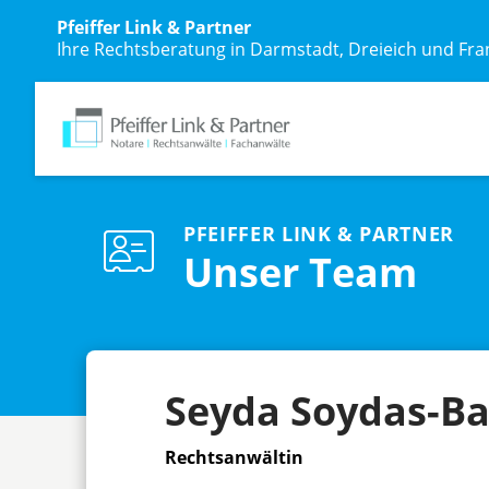
Pfeiffer Link & Partner
Ihre Rechtsberatung in Darmstadt, Dreieich und Fra
PFEIFFER LINK & PARTNER
Unser Team
Seyda Soydas-Ba
Rechtsanwältin