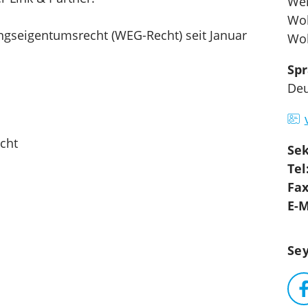
Wer
Woh
gseigentumsrecht (WEG-Recht) seit Januar
Woh
Sp
Deu
cht
Sek
Tel
Fax
E-M
Se