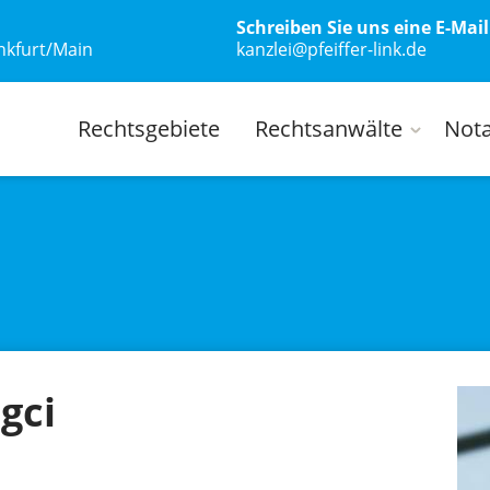
Schreiben Sie uns eine E-Mail
nkfurt/Main
kanzlei@pfeiffer-link.de
Rechtsgebiete
Rechtsanwälte
Not
gci