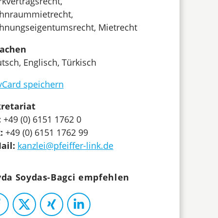
kvertragsrecht,
nraummietrecht,
nungseigentumsrecht, Mietrecht
rachen
tsch, Englisch, Türkisch
vCard speichern
retariat
:
+49 (0) 6151 1762 0
:
+49 (0) 6151 1762 99
ail:
kanzlei@pfeiffer-link.de
yda Soydas-Bagci empfehlen